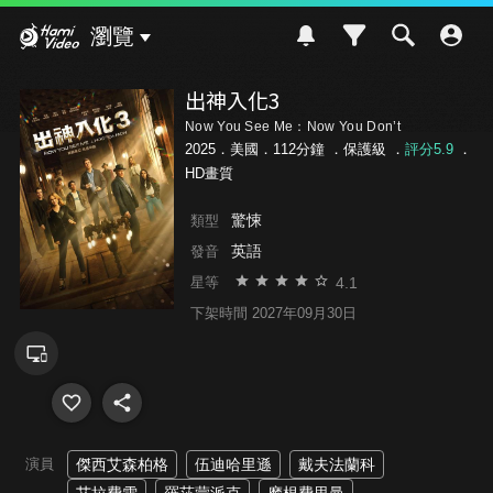
Hami Video
瀏覽
出神入化3
Now You See Me：Now You Don’t
2025．美國．112分鐘 ．
保護級
．
評分5.9
．
HD畫質
驚悚
類型
英語
發音
4.1
星等
下架時間 2027年09月30日
演員
傑西艾森柏格
伍迪哈里遜
戴夫法蘭科