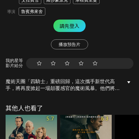
艾拉費雪
羅莎蒙派克
摩根費里曼
魯賓弗來舍
導演
請先登入
播放預告片
我的星等
影片給分
魔術天團「四騎士」重磅回歸，這次攜手新世代高
手，將再度掀起一場顛覆感官的魔術風暴。他們將帶
來超越想像的震撼奇招，呈現從未在大銀幕上出現過
的極致魔幻視覺體驗。
其他人也看了
5.7
6.3