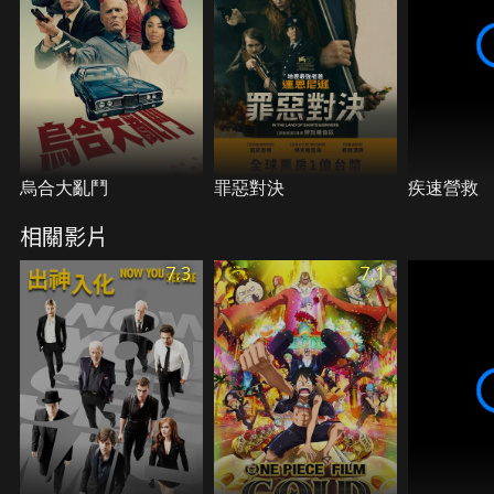
烏合大亂鬥
罪惡對決
疾速營救
相關影片
7.3
7.1