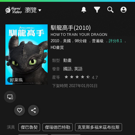
Hami Video
瀏覽
馴龍高手(2010)
HOW TO TRAIN YOUR DRAGON
2010．美國．98分鐘 ．
普遍級
．
評分8.1
．
HD畫質
動畫
類型
國語, 英語
發音
4.7
星等
好萊塢
下架時間 2027年01月01日
演員
傑巴魯契
傑瑞德巴特勒
克里斯多福米茲布拉斯