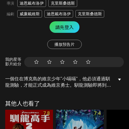
迪恩戴布洛伊
克里斯桑德斯
導演
威廉戴維斯
迪恩戴布洛伊
克里斯桑德斯
編劇
請先登入
播放預告片
我的星等
影片給分
一個住在博克島的維京少年"小嗝嗝"，他必須通過馴
龍測驗，才能正式成為維京勇士。馴龍測驗即將到
來，小嗝嗝必須把握這唯一的機會，向族人和他爸爸
證明他存在的價值。但是，當小嗝嗝遇見一隻受傷的
其他人也看了
龍，並且和這隻龍成為朋友之後，小嗝嗝的世界將從
此徹底改變 。
7.8
7.4