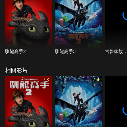
馴龍高手2
馴龍高手3
古魯家族
相關影片
7.8
7.4