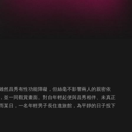
雖然昌秀有性功能障礙，但絲毫不影響兩人的親密依
，並一同觀賞畫面。對自年輕起便與昌秀相伴、未真正
而某日，一名年輕男子長住進旅館，為平靜的日子投下