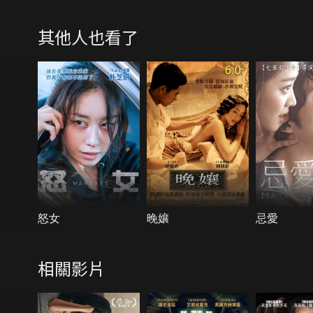
其他人也看了
6.0
怒女
晚孃
忌愛
相關影片