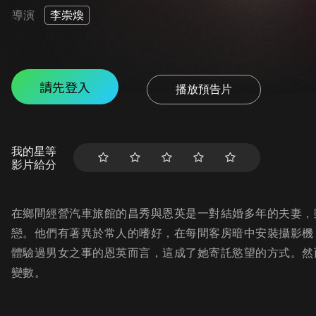
導演
李崇煥
請先登入
播放預告片
我的星等
影片給分
在鄉間經營汽車旅館的昌秀與恩英是一對結婚多年的夫妻，
戀。他們有著異於常人的嗜好，在每間客房暗中安裝攝影機
體驗過男女之事的恩英而言，這成了她寄託慾望的方式。然
變數。