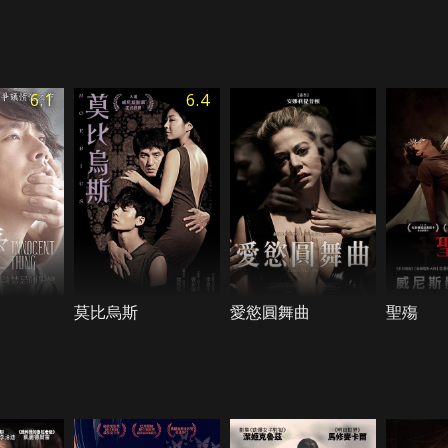
6.1
6.4
莫比烏斯
愛慾圓舞曲
聖殤