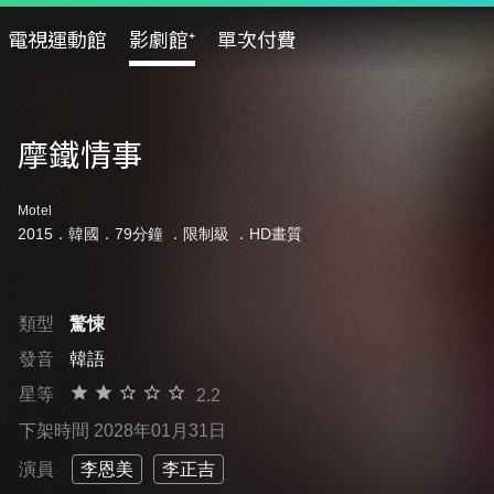
電視運動館
影劇館⁺
單次付費
摩鐵情事
Motel
2015．韓國．79分鐘 ．
限制級
．HD畫質
類型
驚悚
發音
韓語
星等
2.2
下架時間 2028年01月31日
演員
李恩美
李正吉