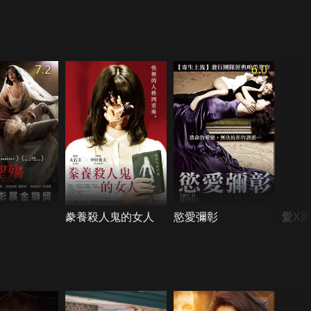
7.2
6.0
豢養殺人鬼的女人
慾愛彌彰
愛X