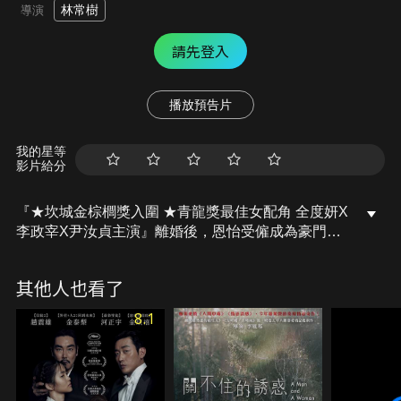
林常樹
導演
請先登入
播放預告片
我的星等
影片給分
『★坎城金棕櫚獎入圍 ★青龍獎最佳女配角 全度妍X
李政宰X尹汝貞主演』離婚後，恩怡受僱成為豪門宅
邸的女傭，華麗宅邸裡，男主人高勳外表完美，女主
人海洛高貴優雅，懷著身孕，六歲女兒娜美天真可
其他人也看了
愛，總管趙媽嚴謹老練，一次家庭度假時，高勳闖入
恩怡房內，引誘她展開禁忌之戀，沉浸在無法抗拒的
8.1
快樂中，兩人暗地裡頻繁幽會，當趙媽察覺端倪，壓
抑的慾望與隱藏的危機正步步逼近……