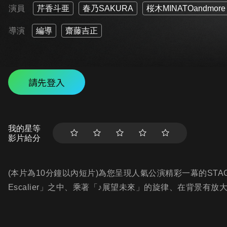
演員
芹香斗亜
春乃SAKURA
桜木MINATOandmore
導演
編導
齋藤吉正
請先登入
我的星等
影片給分
(本片為10分鐘以內短片)為您呈現人氣公演精彩一幕的STAGE 
Escalier」之中、乘著「♪展望未來」的旋律、在背景