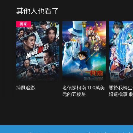
其他人也看了
7.0
6.9
捕風追影
名偵探柯南 100萬美
關於我轉生
元的五稜星
姆這檔事 劇
海之淚篇
{{notifyMsg}}