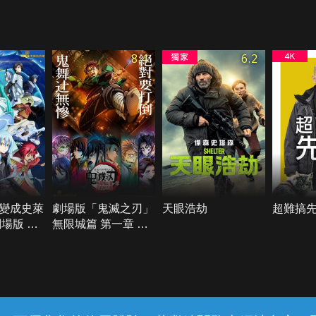
8.4
6.2
變成史萊
劇場版「鬼滅之刃」
天眼浩劫
超難搞
場版 蒼
無限城篇 第一章 猗
窩座再襲
常見問題
線上客服
服務條款
隱私權保護