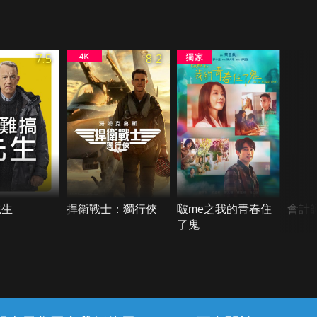
7.5
8.2
先生
捍衛戰士：獨行俠
啵me之我的青春住
會計
了鬼