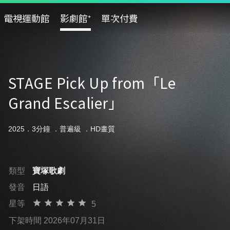
電視運動館
影劇館⁺
單次付費
STAGE Pick Up from「Le
Grand Escalier」
2025．3分鐘 ．
普遍級
．HD畫質
類型
寶塚歌劇
發音
日語
星等
5
下架時間 2026年07月31日