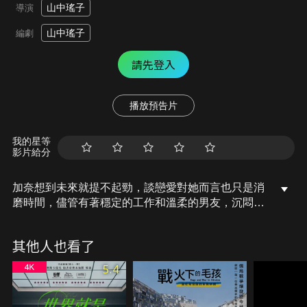
山中瑤子
導演
山中瑤子
編劇
請先登入
播放預告片
我的星等
影片給分
加奈想到未來就提不起勁，談戀愛對她而言也只是消
磨時間，儘管有著穩定的工作和溫柔的男友，沉悶的
日常卻讓她活得有如一隻受困的羚羊，隨著充滿刺激
的新戀情出現，生活卻開始令人抓狂，面對無法脫離
其他人也看了
的窒息感，手機螢幕上，納米比亞沙漠的紀實節目持
續放送中，心陷囹圄的加奈何時才能覓得屬於自己的
5.4
一片綠洲？