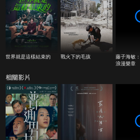
世界就是這樣結束的
戰火下的毛孩
藤子海敏
浪漫樂章
相關影片