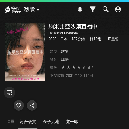
Hami Video
瀏覽
納米比亞沙漠直播中
Desert of Namibia
2025．日本．137分鐘 ．
輔12級
．HD畫質
劇情
類型
日語
發音
4.2
星等
下架時間 2031年10月14日
演員
河合優實
金子大地
寬一郎