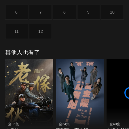
6
7
8
9
10
11
12
其他人也看了
全36集
全24集
全40集