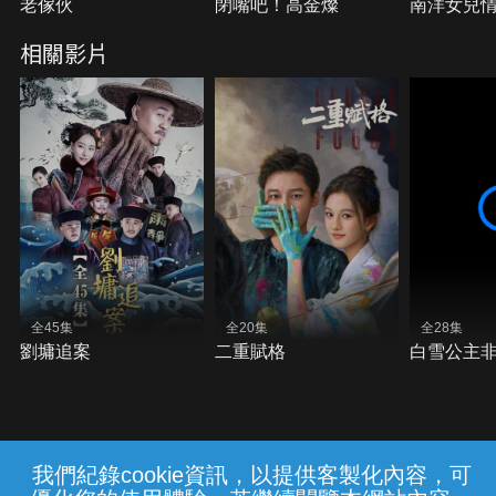
老傢伙
閉嘴吧！高金燦
南洋女兒
相關影片
全45集
全20集
全28集
劉墉追案
二重賦格
白雪公主
我們紀錄cookie資訊，以提供客製化內容，可
{{notifyMsg}}