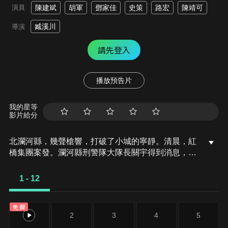
演員
陳建斌
胡軍
鄧家佳
史策
路宏
陳靖可
臧溪川
導演
請先登入
播放預告片
我的星等
影片給分
北瀾河縣，幾聲槍響，打破了小城的寧靜。清晨，紅
橋集團案發。瀾河縣刑警隊大隊長關宇得到消息，第
一時間趕往案發現場紅橋集團，現場共三名死者，分
別為墜亡的女學生陳小明，被割喉的保安趙新國，身
1 - 12
中數槍慘死在辦公室中的瀾河首富嚴紅橋。時值瀾河
撤縣劃區，案件引起省市縣三級領導高度重視，勒令
免費
瀾河縣刑警大隊五天破案…
1
2
3
4
5