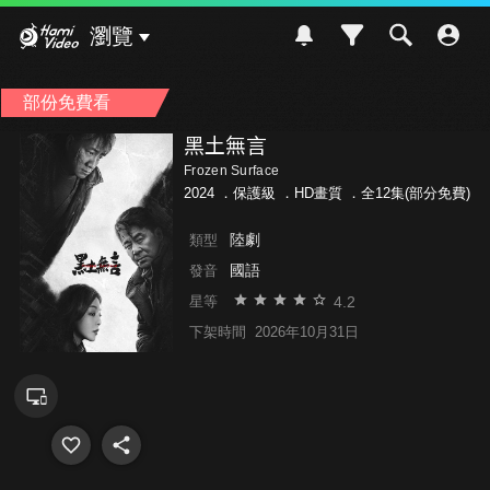
Hami Video
瀏覽
部份免費看
黑土無言
Frozen Surface
2024 ．
保護級
．HD畫質 ．全12集(部分免費)
陸劇
類型
國語
發音
4.2
星等
下架時間
2026年10月31日