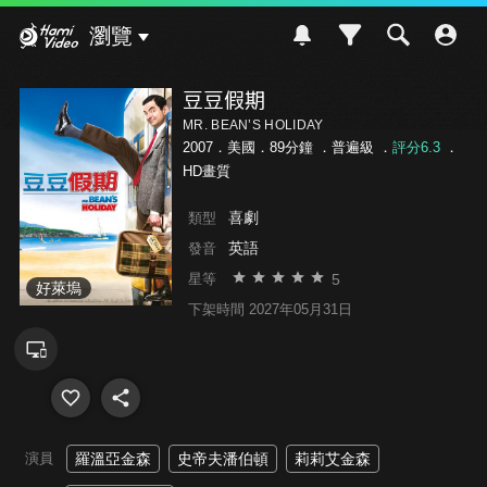
Hami Video
瀏覽
豆豆假期
MR. BEAN’S HOLIDAY
2007．美國．89分鐘 ．
普遍級
．
評分6.3
．
HD畫質
喜劇
類型
英語
發音
5
星等
好萊塢
下架時間 2027年05月31日
演員
羅溫亞金森
史帝夫潘伯頓
莉莉艾金森