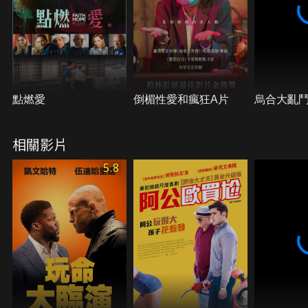
點燃愛
倒楣性愛和瘋狂A片
烏合大亂
相關影片
5.8