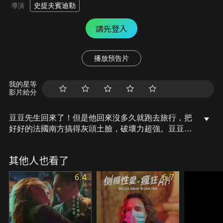
史提夫賓迪勒
導演
請先登入
播放預告片
我的星等
影片給分
豆豆先生回來了！但是他回來沒多久就跑去旅行，把
好好的法國南方搞得灰頭土臉，破壞力超強。豆豆先
生一路旅行一邊拍他的旅行錄影帶，記下沿途的點點
滴滴，竟然歪打正著，把他拍攝的「鉅作」拿去參加
其他人也看了
坎城影展？
6.4
6.7