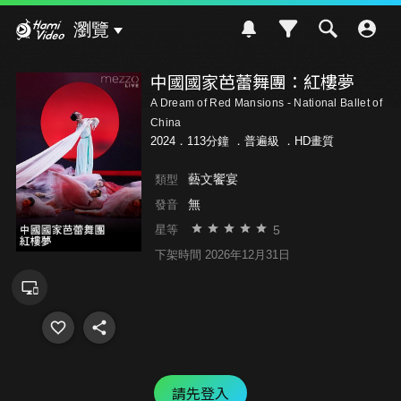
Hami Video
瀏覽
中國國家芭蕾舞團：紅樓夢
A Dream of Red Mansions - National Ballet of
China
2024．113分鐘 ．
普遍級
．HD畫質
藝文饗宴
類型
無
發音
5
星等
下架時間 2026年12月31日
請先登入