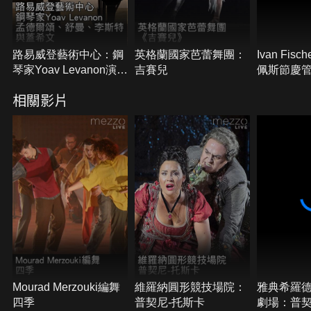
路易威登藝術中心：鋼
英格蘭國家芭蕾舞團：
Ivan Fis
琴家Yoav Levanon演奏
吉賽兒
佩斯節慶
孟德爾頌、舒曼、李斯
特威爾第
相關影片
特與蓋希文
舒伯特
Mourad Merzouki編舞
維羅納圓形競技場院：
雅典希羅
四季
普契尼-托斯卡
劇場：普契