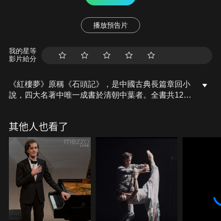
播放預告片
我的星等
影片給分
《紅樓夢》原稱《石頭記》，是中國古典長篇章回小
說，四大名著中唯一成書於清朝中葉者。全書共120
回，一般認為前80回為曹雪芹所作，後40回由高鶚所
補。《紅樓夢》被評為中國最具文學成就的古典小說
其他人也看了
及章回小說的巔峰之作，此書最為人所熟知的情節屬
賈寶玉和林黛玉、薛寶釵的三角戀愛糾葛，也描寫了
一個美好世界的興起、發展，和最後無可避免的悲劇
性幻滅。作者創造了大觀園這個理想世界，希望它長
駐人間；另一方面又無情地寫出，現實世界的力量不
斷摧殘理想世界，直至它完全毀滅。