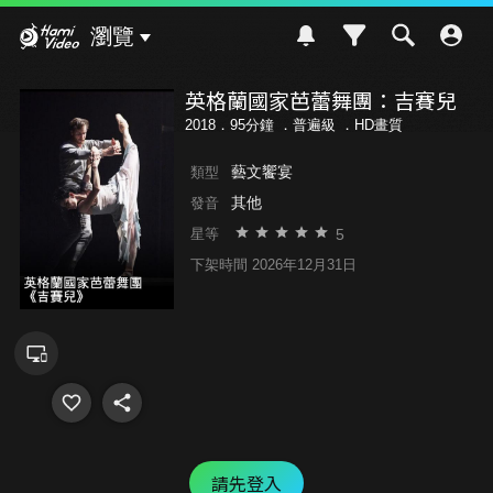
Hami Video
瀏覽
英格蘭國家芭蕾舞團：吉賽兒
2018．95分鐘 ．
普遍級
．HD畫質
藝文饗宴
類型
其他
發音
5
星等
下架時間 2026年12月31日
請先登入