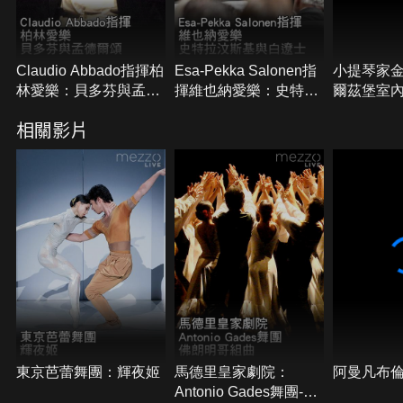
Claudio Abbado指揮柏
Esa-Pekka Salonen指
小提琴家
林愛樂：貝多芬與孟德
揮維也納愛樂：史特拉
爾茲堡室
爾頌
汶斯基與白遼士
札特小提琴
相關影片
曲
東京芭蕾舞團：輝夜姬
馬德里皇家劇院：
阿曼凡布倫
Antonio Gades舞團-佛