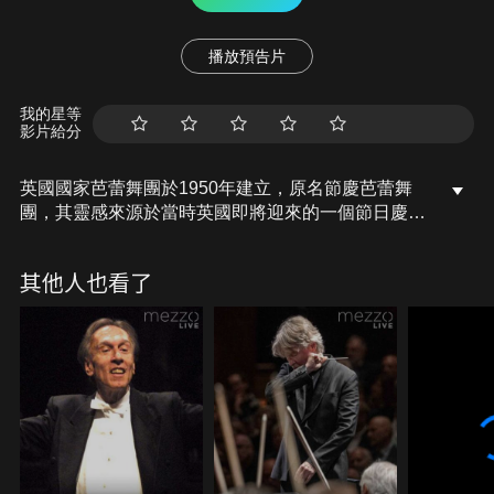
播放預告片
我的星等
影片給分
英國國家芭蕾舞團於1950年建立，原名節慶芭蕾舞
團，其靈感來源於當時英國即將迎來的一個節日慶
典。作為英國優秀的經典芭蕾舞巡迴演出團體，該團
經常在世界各地巡演，演出劇目包括經典芭蕾舞劇
其他人也看了
《天鵝湖》、《吉賽爾》以及芭蕾舞新作《嚴厲的格
什溫》和《冰雪女王與農牧神》等。舞團原創和通俗
的劇目都經過精挑細選，激越華彩且別具一格，在留
住老觀眾和發展新觀眾的同時，也向才華橫溢的舞者
和編舞者提出了更高的要求和挑戰。