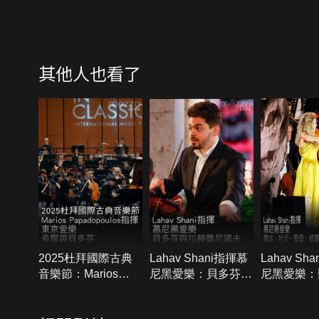
其他人也看了
2025杜拜國際古典
Lahav Shani指揮慕
Lahav Sh
音樂節：Marios
尼黑愛樂：貝多芬與
尼黑愛樂：
Papadopoulos指揮
拉赫曼尼諾夫
卡、聖桑、
東京愛樂：希爾與貝
史特拉汶斯