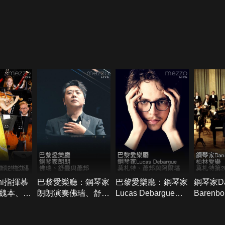
ani指揮慕
巴黎愛樂廳：鋼琴家
巴黎愛樂廳：鋼琴家
鋼琴家Da
魏本、杜
朗朗演奏佛瑞、舒曼
Lucas Debargue演
Baren
威廉斯與
與蕭邦
奏莫札特、蕭邦與阿
樂：莫札
基
爾堪
琴協奏