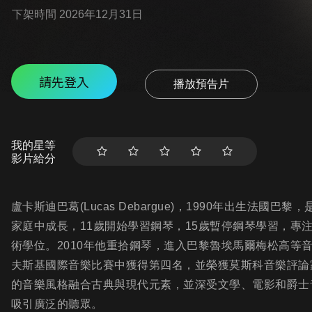
下架時間 2026年12月31日
請先登入
播放預告片
我的星等
影片給分
盧卡斯迪巴葛(Lucas Debargue)，1990年出生法
家庭中成長，11歲開始學習鋼琴，15歲暫停鋼琴學習，專
術學位。2010年他重拾鋼琴，進入巴黎魯埃馬爾梅松高等音
夫斯基國際音樂比賽中獲得第四名，並榮獲莫斯科音樂評論
的音樂風格融合古典與現代元素，並深受文學、電影和爵士
吸引廣泛的聽眾。