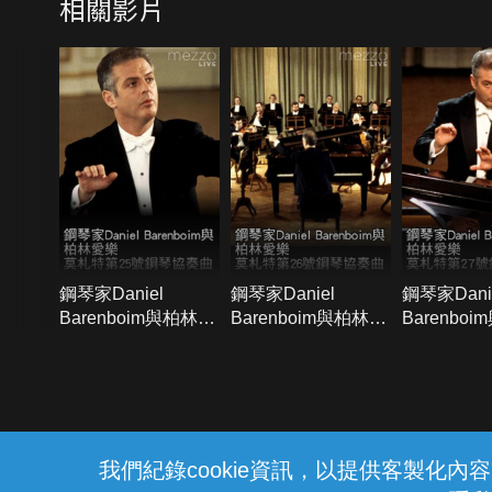
相關影片
多芬
鋼琴家Daniel
鋼琴家Daniel
鋼琴家Dani
Barenboim與柏林愛
Barenboim與柏林愛
Barenbo
樂：莫札特第25號鋼
樂：莫札特第26號鋼
樂：莫札特
琴協奏曲
琴協奏曲
琴協奏曲
{{notifyMsg}}
我們紀錄cookie資訊，以提供客製化