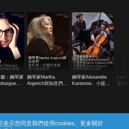
Maisky：貝多芬與聖
桑
樂廳：鋼琴家
鋼琴家Martha
鋼琴家Alexandre
Laha
Debargue演
Argerich與知音們演
Kantorow、小提琴
尼黑
特、蕭邦與阿
奏莫札特、巴爾托克
家Daniel
拉赫
與蕭士塔高維奇
Lozakovich與大提琴
家Gautier Capucon
演奏孟德爾頌與布拉
姆斯
示您同意我們使用cookies。更多關於