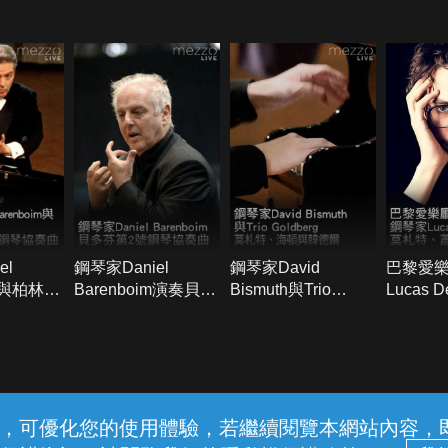
el
鋼琴家Daniel
鋼琴家David
巴黎愛
im與柏林愛
Barenboim演奏貝多
Bismuth與Trio
Lucas 
第27號鋼
芬第2號鋼琴協奏曲
Goldberg演奏莫札
奏莫札
特、海頓與韓德爾
爾堪
常見問題
線上客服
服務條款
隱私權保護
內容，可優化您的使用體驗，若繼續閱覽本網站內容，即表