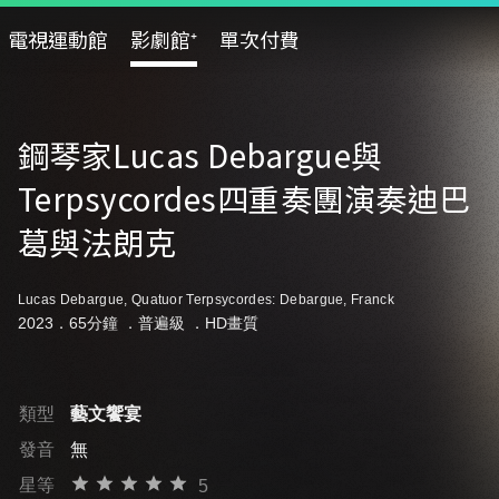
電視運動館
影劇館⁺
單次付費
鋼琴家Lucas Debargue與
Terpsycordes四重奏團演奏迪巴
葛與法朗克
Lucas Debargue, Quatuor Terpsycordes: Debargue, Franck
2023．65分鐘 ．
普遍級
．HD畫質
類型
藝文饗宴
發音
無
星等
5