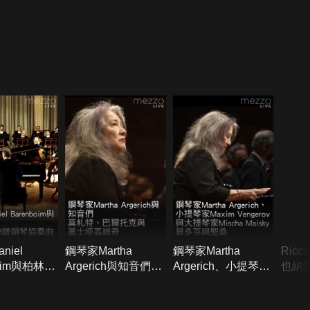
niel
鋼琴家Martha
鋼琴家Martha
Ricc
boim與柏林愛
Argerich與知音們演
Argerich、小提琴家
也納
特第26號鋼
奏莫札特、巴爾托克
Maxim Vengerov與
9號
曲
與蕭士塔高維奇
大提琴家Mischa
200