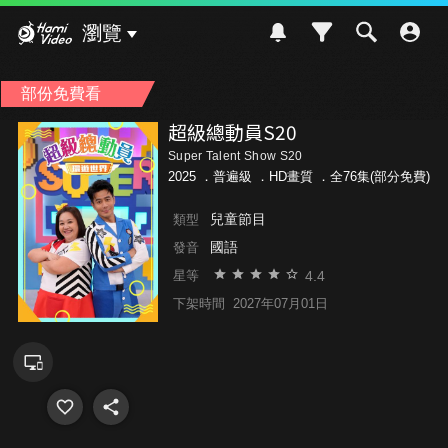
Hami Video
瀏覽
部份免費看
超級總動員S20
Super Talent Show S20
2025 ．
普遍級
．HD畫質 ．全76集(部分免費)
兒童節目
類型
國語
發音
4.4
星等
下架時間
2027年07月01日