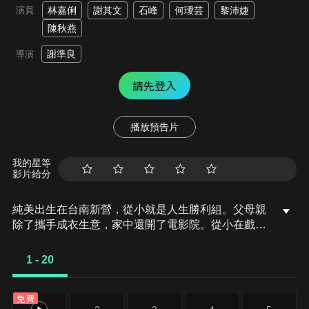
演員
林嘉俐
謝其文
石峰
何璦芸
黎沛婕
陳秋燕
謝準良
導演
請先登入
播放預告片
我的星等
影片給分
純美出生在台南新營，從小就是人生勝利組。父母親
除了攜手成衣生意，家中還開了電影院。從小在戲院
看電影長大的純美，印象中還有父親自力舉辦的服裝
發表會。
1 - 20
免費