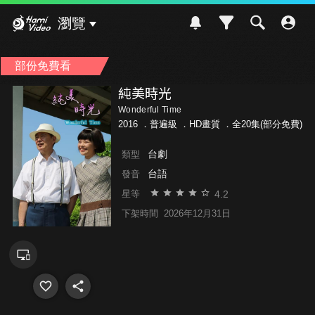
Hami Video
瀏覽
部份免費看
純美時光
Wonderful Time
2016 ．
普遍級
．HD畫質 ．全20集(部分免費)
台劇
類型
台語
發音
4.2
星等
下架時間
2026年12月31日