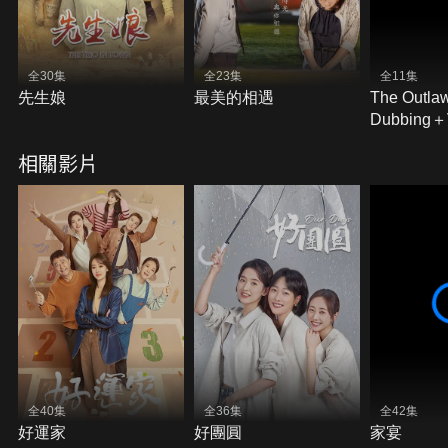
全30集
全23集
全11集
先生娘
最美的相遇
The Outla
Dubbing
Subtitles)
相關影片
全40集
全36集
全42集
好運家
好團圓
家宴