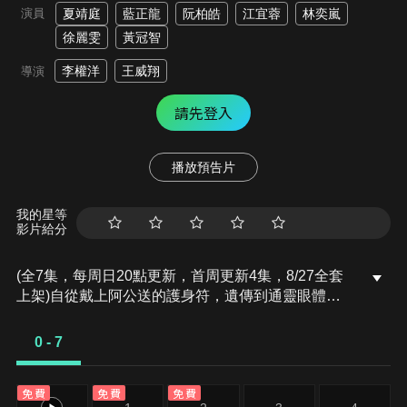
演員
夏靖庭
藍正龍
阮柏皓
江宜蓉
林奕嵐
徐麗雯
黃冠智
李權洋
王威翔
導演
請先登入
播放預告片
我的星等
影片給分
(全7集，每周日20點更新，首周更新4集，8/27全套
上架)自從戴上阿公送的護身符，遺傳到通靈眼體質
的蔡翰旻，終於不用擔心鬼月時撞見「好兄弟」。但
不管怎麼抗議，每到中元節，做總鋪師的阿公還是堅
0 - 7
持煮最澎湃最豐盛的中元大餐！一想到有孤魂野鬼會
來吃大餐，翰旻就感覺毛毛的，而今年中元節前夕最
免費
免費
免費
要好的阿公又…