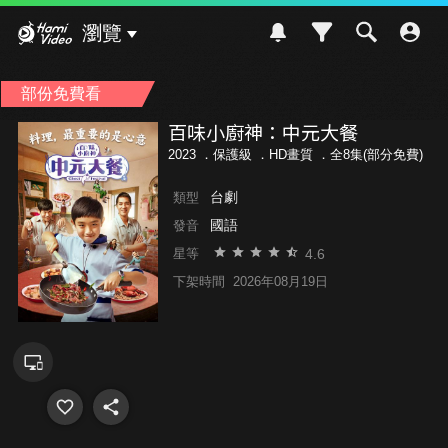
Hami Video
瀏覽
部份免費看
百味小廚神：中元大餐
2023 ．
保護級
．HD畫質 ．全8集(部分免費)
台劇
類型
國語
發音
4.6
星等
下架時間
2026年08月19日