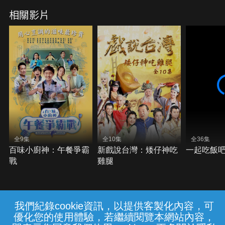
相關影片
全9集
全10集
全36集
百味小廚神：午餐爭霸
新戲說台灣：矮仔神吃
一起吃飯吧
戰
雞腿
我們紀錄cookie資訊，以提供客製化內容，可
{{notifyMsg}}
優化您的使用體驗，若繼續閱覽本網站內容，
常見問題
線上客服
服務條款
隱私權保護