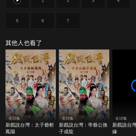
0
1
2
3
4
5
6
7
其他人也看了
全10集
全10集
全10集
新戲說台灣：太子爺斬
新戲說台灣：帝爺公換
新戲說台
鳳陽
子成龍
緣