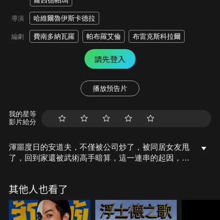
蘿西德帕瑪
哈維爾魯伊斯卡德拉
導演
費南多納瓦羅
帕布羅艾倫
布雷克斯科拉爾
編劇
請先登入
播放預告片
我的星等
影片給分
渾噩度日的安道夫，不僅被公司炒了，被同居女友甩
了，回到家還被武術高手暗算，這一連串的起因，指
向賣臘腸的父親。即使目睹父親用絞肉機輾碎屍體，
安道夫仍無法相信父親就是傳奇特務，而這些索命兇
其他人也看了
手都來自他的頭號仇家。為了保住小命，安道夫跟隨
父親開始學習當特務，展開一段「能力覺醒」旅程！