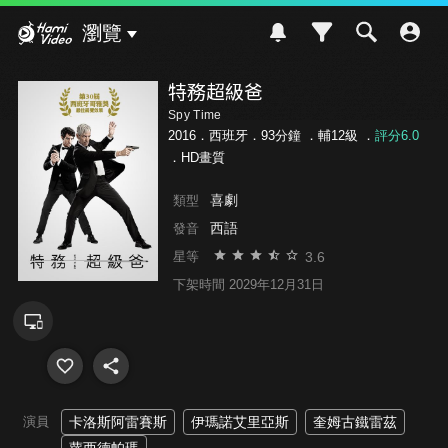
Hami Video
瀏覽
特務超級爸
Spy Time
2016．西班牙．93分鐘 ．
輔12級
．
評分6.0
．HD畫質
喜劇
類型
西語
發音
3.6
星等
下架時間 2029年12月31日
演員
卡洛斯阿雷賽斯
伊瑪諾艾里亞斯
奎姆古鐵雷茲