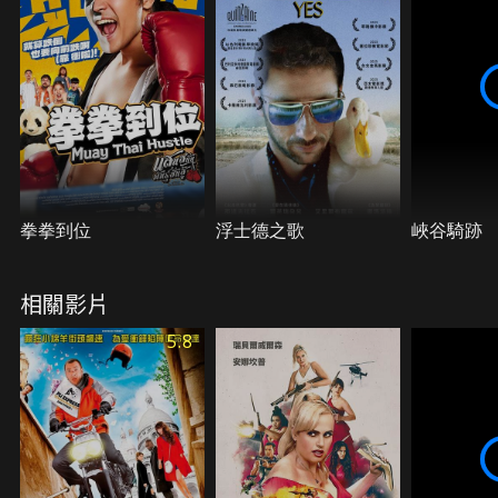
拳拳到位
浮士德之歌
峽谷騎跡
相關影片
5.8