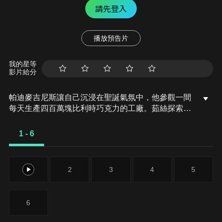
請先登入
播放預告片
我的星等
影片給分
帕迪麥吉尼斯讓自己沉浸在聖誕氣氛中，他參觀一間
每天生產四百萬塊比利時巧克力的工廠。茹絲探索聖
尼古拉的起源，接著參觀一間巧克力博物館。切莉利
用數學來裝飾一棵聖誕樹，然後參觀一間生產白巧克
1 - 6
力的工廠。
1
2
3
4
5
6