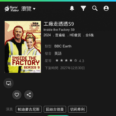
Hami Video
瀏覽
工廠走透透S9
Inside the Factory S9
2024 ．
普遍級
．HD畫質 ．全6集
BBC Earth
類型
英語
發音
4.3
星等
下架時間
2027年12月30日
演員
帕迪麥吉尼斯
茹絲古德曼
切莉希利