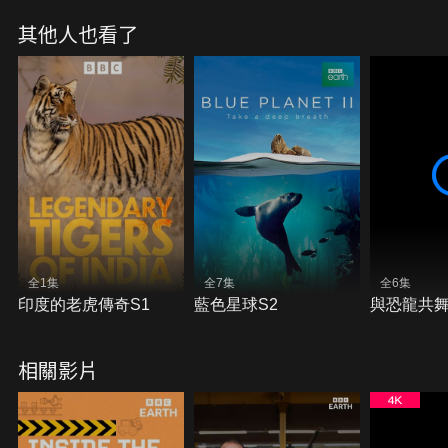
其他人也看了
全1集
全7集
全6集
印度的老虎傳奇S1
藍色星球S2
與恐龍共舞
相關影片