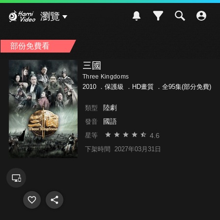
Hami Video
瀏覽
部份免費看
三國
Three Kingdoms
2010 ．
保護級
．HD畫質 ．全95集(部分免費)
陸劇
類型
國語
發音
4.6
星等
下架時間
2027年03月31日