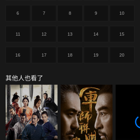
董卓事後發覺曹操獻刀是假，行刺是真，便令呂布火
速捉拿曹操。
6
7
8
9
10
11
12
13
14
15
16
17
18
19
20
其他人也看了