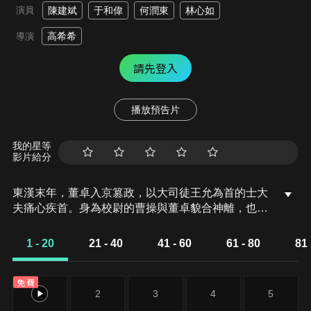
演員
陳建斌
于和偉
何潤東
林心如
高希希
導演
請先登入
播放預告片
我的星等
影片給分
東漢末年，董卓入京篡政，以大司徒王允為首的士大
夫痛心疾首。身為校尉的曹操與董卓貌合神離，也早
有除賊之心。在王允的壽宴上，曹操不請自到，口出
狂言被王允轟出家門。宴會後，王允親自把曹操引入
1 - 20
21 - 40
41 - 60
61 - 80
81 
內室，曹操講述了自己的刺董計劃，王允激動地將祖
傳的七星寶刀贈與曹操，以助其一臂之力。翌日，曹
免費
操行刺的刹那被董卓察覺，曹操便假說為董卓獻刀。
1
2
3
4
5
就在董卓疑惑之際，曹操起身告辭，隨之闖關逃亡。