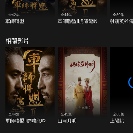
全42集
全44集
全50集
軍師聯盟
軍師聯盟II虎嘯龍吟
射鵰英雄
相關影片
全44集
全45集
全68集
軍師聯盟II虎嘯龍吟
山河月明
上陽賦