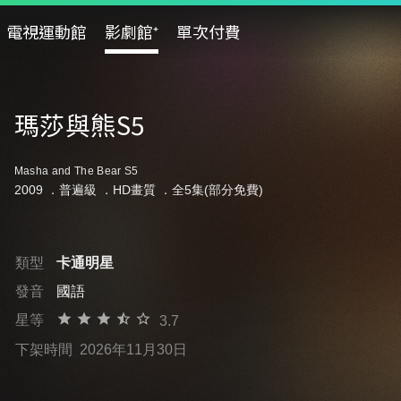
電視運動館
影劇館⁺
單次付費
瑪莎與熊S5
Masha and The Bear S5
2009 ．
普遍級
．HD畫質 ．全5集(部分免費)
類型
卡通明星
發音
國語
星等
3.7
下架時間
2026年11月30日