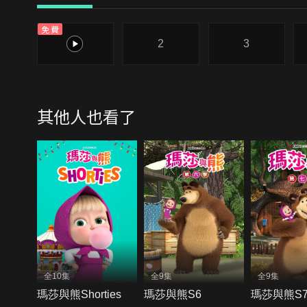
免費
1
2
3
其他人也看了
全10集
全9集
全9集
瑪莎與熊Shorties
瑪莎與熊S6
瑪莎與熊S