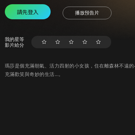
請先登入
播放預告片
我的星等
影片給分
瑪莎是個充滿朝氣、活力四射的小女孩，住在離森林不遠的
充滿歡笑與奇妙的生活...。