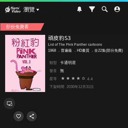
Hami Video
瀏覽
部份免費看
頑皮豹S3
List of The Pink Panther cartoons
1968 ．
普遍級
．HD畫質 ．全22集(部分免費)
卡通明星
類型
無
發音
4.4
星等
下架時間
2030年12月31日