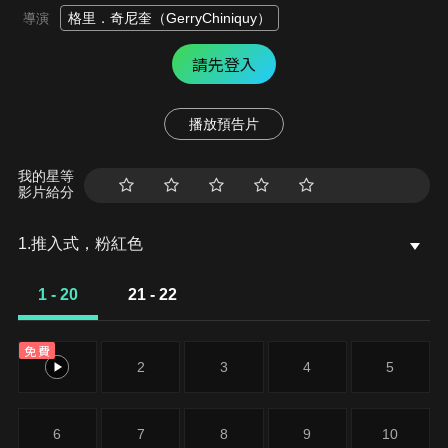
格里．奇尼奎（GerryChiniquy）
導演
請先登入
播放預告片
我的星等
影片給分
1.推入式，粉紅色
1 - 20
21 - 22
免費
1
2
3
4
5
6
7
8
9
10