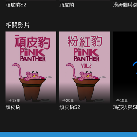
頑皮豹S2
頑皮豹
湯姆貓與
相關影片
全13集
全20集
全10集
頑皮豹
頑皮豹S2
瑪莎與熊Sho