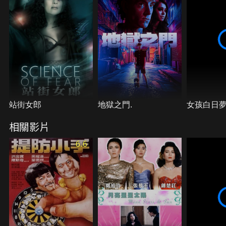
站街女郎
地獄之門.
女孩白日
相關影片
6.6