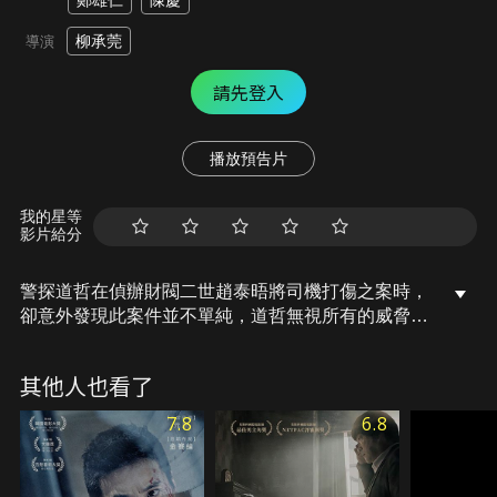
鄭雄仁
陳慶
柳承莞
導演
請先登入
播放預告片
我的星等
影片給分
警探道哲在偵辦財閥二世趙泰晤將司機打傷之案時，
卻意外發現此案件並不單純，道哲無視所有的威脅、
警告，卻掉入趙泰晤所設下的圈套裡，天不怕地不怕
老鳥警探對上唯我獨尊的財閥二世，一場正義對決即
其他人也看了
將展開！
7.8
6.8