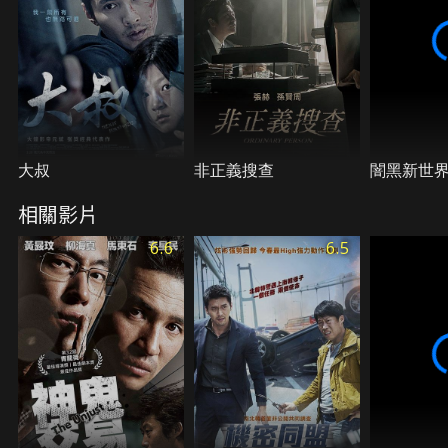
大叔
非正義搜查
闇黑新世
相關影片
6.6
6.5