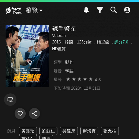
Hami Video
瀏覽
辣手警探
Veteran
2016．韓國．123分鐘 ．
輔12級
．
評分7.0
．
HD畫質
動作
類型
韓語
發音
4.5
星等
下架時間 2028年12月31日
演員
黄晸玟
劉亞仁
吳達庶
柳海真
張允柱