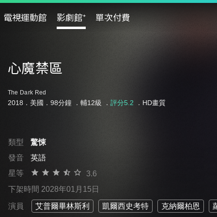
電視運動館
影劇館⁺
單次付費
心魔禁區
The Dark Red
2018．美國．98分鐘 ．
輔12級
．
評分5.2
．HD畫質
類型
驚悚
發音
英語
星等
3.6
下架時間 2028年01月15日
演員
艾普爾畢林斯利
凱爾西史考特
克納爾柏恩