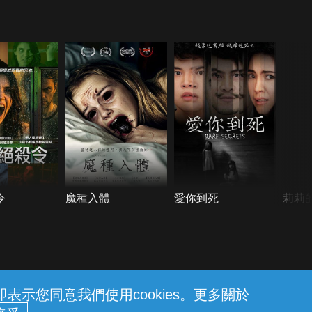
令
魔種入體
愛你到死
莉莉
示您同意我們使用cookies。更多關於