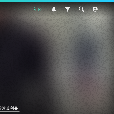
訂閱
蘿達葛利菲