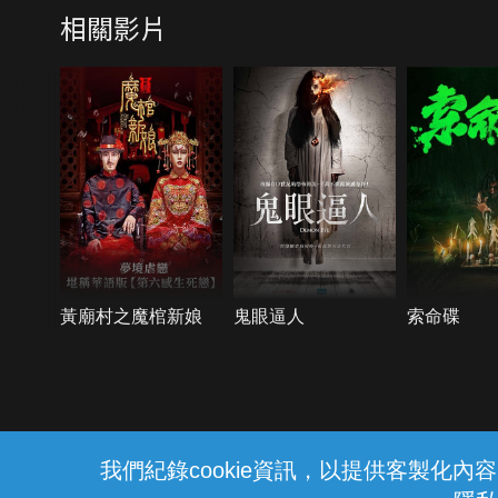
相關影片
黃廟村之魔棺新娘
鬼眼逼人
索命碟
{{notifyMsg}}
我們紀錄cookie資訊，以提供客製化