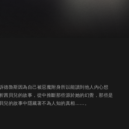
訴德魯斯因為自己被惡魔附身所以能讀到他人內心想
析茜貝兒的故事，從中推斷那些源於她的幻覺，那些是
貝兒的故事中隱藏著不為人知的真相……。