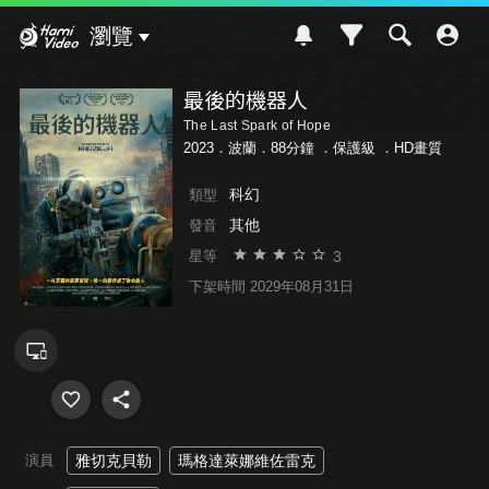
Hami Video
瀏覽
最後的機器人
The Last Spark of Hope
2023．波蘭．88分鐘 ．
保護級
．HD畫質
科幻
類型
其他
發音
3
星等
下架時間 2029年08月31日
演員
雅切克貝勒
瑪格達萊娜維佐雷克