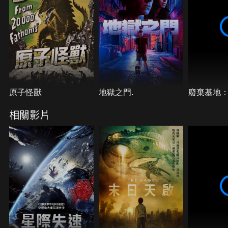
原子怪獸
地獄之門.
廢棄基地：
相關影片