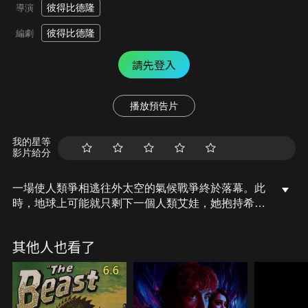
彼得比德隆
導演
彼得比德隆
編劇
請先登入
播放預告片
我的星等
影片給分
一場使人類爭相逃往外太空的氣候戰爭終於落幕。此
時，地球上可能就只剩下一個人類艾娃，她抱持希望
還有其他人類倖存，和她一起生活的是一個小型軍用
機器人阿塗。阿塗內部有個安全程式設定，密碼每三
其他人也看了
個月自動變更一次，若沒有回答出密碼就無法進入基
地。於是，尚未取得新密碼的艾娃與阿塗發生衝突，
6.6
並展開一場攸關存活的殊死戰。