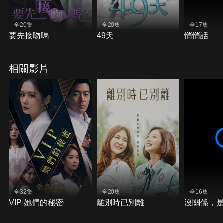
全20集
全20集
全17集
要先接吻嗎
49天
悄悄話
相關影片
全32集
全20集
全16集
VIP 她們的秘密
離別時已別離
沒關係，