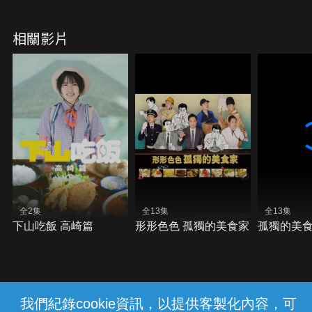
相關影片
全2集
全13集
全13集
下山吃飯 高崎篇
形形色色 孤獨的美食家
孤獨的美食
我們紀錄cookie資訊，以提供客製化內容，可
{{notifyMsg}}