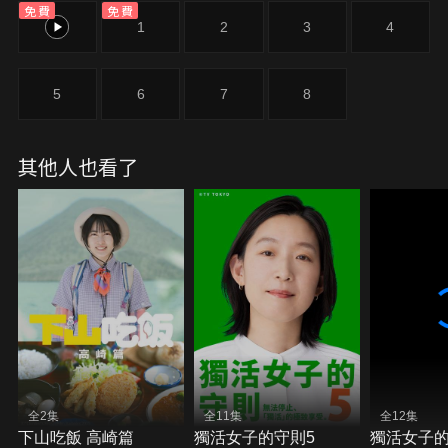
免費
免費
溫暖與撫慰…登山的目的地並非山頂，而是下山後吃
0
1
2
3
4
的那一頓滿足味蕾的美食！
5
6
7
8
其他人也看了
全2集
全11集
全12集
下山吃飯 高崎篇
獨活女子的守則5
獨活女子