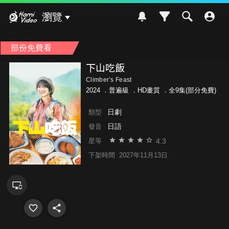
Hami Video
瀏覽
部份免費看
下山吃飯
Climber’s Feast
2024 ．
普遍級
．HD畫質 ．全9集(部分免費)
日劇
類型
日語
發音
4.3
星等
下架時間
2027年11月13日