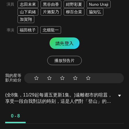
演員
志田未來
黑谷由香
紺野彩夏
Nuno Uraji
山下莉緒
片瀨梨乃
柳百合菜
脇知弘
加賀翔
福田桃子
北畑龍一
導演
請先登入
播放預告片
我的星等
影片給分
(全8集，11/29起每週五更新1集。)遠離都市的喧囂，
享受一段自我對話的時刻，這是人們對「登山」的一
般印象，但對許多登山愛好者來說，真正的樂趣其實
藏在「下山吃飯」的期待之中。劇情講述了一位在職
0 - 8
場與興趣之間尋求平衡的女性，她透過「上山充電」
以及「下山吃飯」，找到了日常生活中細微卻珍貴的