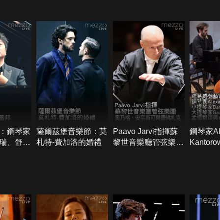
：鋼琴家
薩爾茲堡音樂節：莫
Paavo Jarvi指揮蘇
鋼琴家Ale
瑞、舒曼
札特-費加洛的婚禮
黎世音樂廳管弦樂
Kanto
團：奧乃格、安奈斯
家Danie
可與德佛札克
Lozako
家Gautie
演奏孟
姆斯