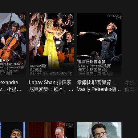
xandre
Lahav Shani指揮慕
韋爾比耶音樂節：
小提
row、小提琴
尼黑愛樂：魏本、杜
Vasily Petrenko指揮
薩爾
l
卡、聖桑、威廉斯與
柴可夫斯基第1號鋼
奏莫
vich與大提琴
史特拉汶斯基
琴協奏曲與胡桃鉗
號協
r Capucon
德爾頌與布拉