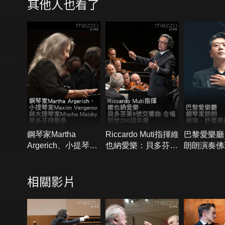
其他人也看了
鋼琴家Martha
Riccardo Muti指揮維
巴黎愛樂廳
Argerich、小提琴家
也納愛樂：貝多芬第
朗朗演奏佛
Maxim Vengerov與
9號交響曲-合唱問世
與蕭邦
大提琴家Mischa
200週年慶
相關影片
Maisky：貝多芬與聖
桑