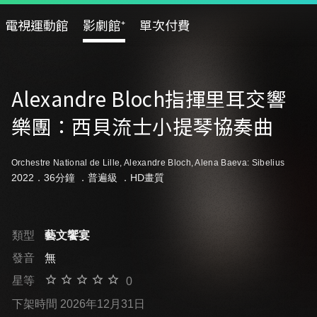
電視運動館
影劇館⁺
單次付費
Alexandre Bloch指揮里耳交響
樂團：西貝流士小提琴協奏曲
Orchestre National de Lille, Alexandre Bloch, Alena Baeva: Sibelius
2022．36分鐘 ．
普遍級
．HD畫質
類型
藝文饗宴
發音
無
星等
0
下架時間 2026年12月31日