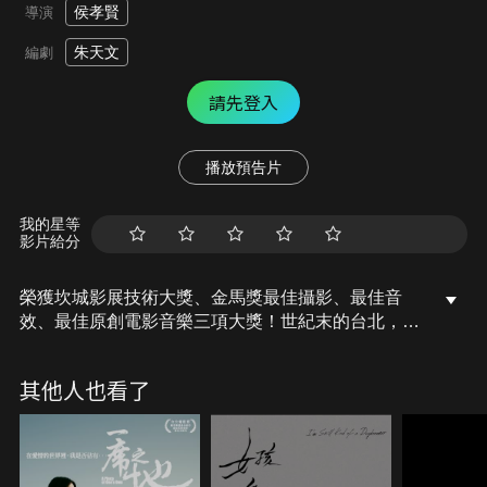
侯孝賢
導演
朱天文
編劇
請先登入
播放預告片
我的星等
影片給分
榮獲坎城影展技術大獎、金馬獎最佳攝影、最佳音
效、最佳原創電影音樂三項大獎！世紀末的台北，整
個城市都躁動地迎接千禧年。Vicky 愛著小豪的狂
野，卻也戀上捷哥的懷抱，陷入愛情曼波想逃也逃不
其他人也看了
掉，像咒語、像催眠，也許花完這五十萬，能夠找到
答案、一切重來。