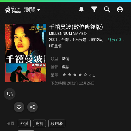
Hami Video
瀏覽
千禧曼波(數位修復版)
MILLENNIUM MAMBO
2001．台灣．105分鐘 ．
輔12級
．
評分7.0
．
HD畫質
劇情
類型
國語
發音
4.1
星等
下架時間 2031年12月26日
演員
舒淇
高捷
段鈞豪