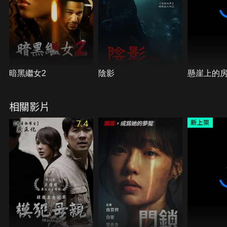
暗黑繼女2
陰影
懸崖上的
相關影片
7.4