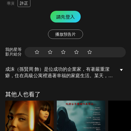
許正
導演
請先登入
播放預告片
我的星等
影片給分
成洙（孫賢周 飾）是位成功的企業家，有著嚴重潔
癖，住在高級公寓裡過著幸福的家庭生活。某天，他
得知哥哥失蹤的消息後，連忙趕往哥哥的住處，在那
裡遇到了珠熙母女（文晶熙 飾），珠熙總覺得有人在
其他人也看了
監視著家裡，成洙仔細研究了門上的暗號後，發現暗
號是由居住者的性別和人數組成，沒想到從哥哥的住
處回來後，成洙也在自己家門上發現同樣的暗號……