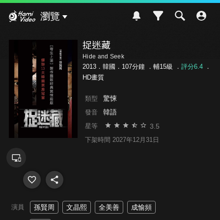
Hami Video
瀏覽
捉迷藏
Hide and Seek
2013．韓國．107分鐘 ．
輔15級
．
評分6.4
．
HD畫質
驚悚
類型
韓語
發音
3.5
星等
下架時間 2027年12月31日
演員
孫賢周
文晶熙
全美善
成愉頻