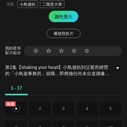
演員
小鳥遊紡
二階堂大和
請先登入
播放預告片
我的星等
影片給分
第1集【shaking your heart】小鳥遊紡到父親所經營
的「小鳥遊事務所」就職，即將擔任尚未出道偶像團
體的經紀人。在那裡，她認識了：和泉一織、二階堂
大和、和泉三月、四葉環、逢坂壯五、六彌凪以及七
1 - 17
瀨陸等七人。各自擁有不同特質的七人，擁有令人不
禁想幫他們加油的獨特魅力。這時社長卻下達只能讓
免費
三人出道的命令…。
1
2
3
4
5