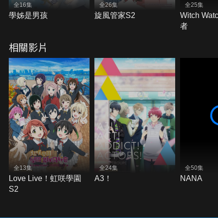
全16集
全26集
全25集
學姊是男孩
旋風管家S2
Witch Wa
者
相關影片
全13集
全24集
全50集
Love Live！虹咲學園
A3！
NANA
S2