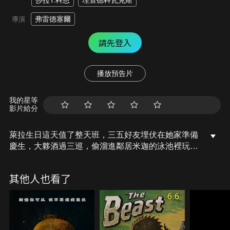
莎拉T.科恩
理查德科瓦克斯
弗雷德塞爾
導演
請先登入
播放預告片
我的星等
影片給分
萊拉生日這天值了整天班，三五好友埋伏在她家準備
慶生，大夥酒過三巡，偷溜進鄰居米迦的泳池裡玩
耍，總是我行我素的菲尼克斯亂闖進米迦的地下室，
發現一顆散發綠光、特異紋路的巨型蛋，他親眼目睹
其他人也看了
這個被命名為「蝎虎座」的生物破殼而出，米迦認定
「蝎虎座」為高等智慧生物，冀望牠為地球帶來更高
6.6
端的文明，然而，成為第一位將性命葬送在「蝎虎
座」手下的米迦，沒料到牠帶來的不是進步，而是殺
戮！