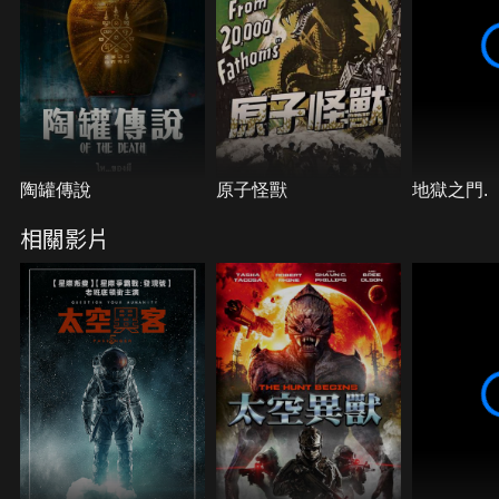
陶罐傳說
原子怪獸
地獄之門.
相關影片