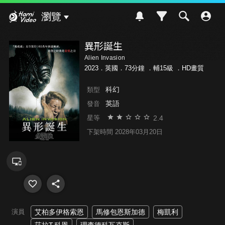
Hami Video
瀏覽
異形誕生
Alien Invasion
2023．英國．73分鐘 ．
輔15級
．HD畫質
科幻
類型
英語
發音
2.4
星等
下架時間 2028年03月20日
演員
艾柏多伊格索恩
馬修包恩斯加德
梅凱利