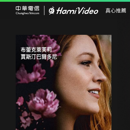
Hami Video
真心推薦