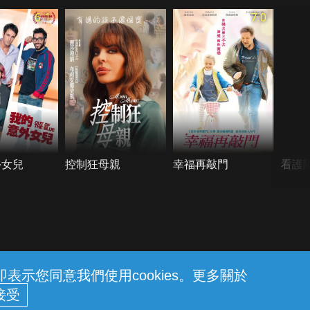
6.1
7.0
外女兒
控制狂母親
幸福再敲門
看護
示您同意我們使用cookies。更多關於