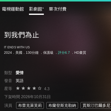
電視運動館
影劇館⁺
單次付費
到我們為止
IT ENDS WITH US
2024．美國．130分鐘 ．
保護級
．
評分6.7
．HD畫質
類型
愛情
發音
英語
星等
4.3
下架時間 2026年10月31日
演員
布蕾克萊芙莉
布蘭登斯克勒納
賈斯汀巴爾多尼