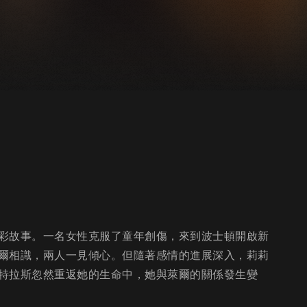
彩故事。一名女性克服了童年創傷，來到波士頓開啟新
爾相識，兩人一見傾心。但隨著感情的進展深入，莉莉
特拉斯忽然重返她的生命中，她與萊爾的關係發生變