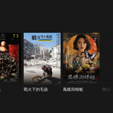
7.3
代
戰火下的毛孩
鳳蝶與蜻蜓
陶罐