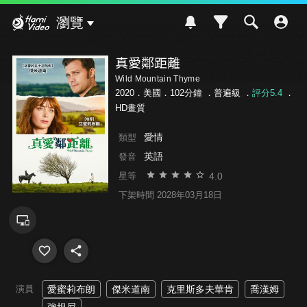
Hami Video
瀏覽
真愛鄰距離
Wild Mountain Thyme
2020．美國．102分鐘 ．
普遍級
．
評分5.4
．
HD畫質
愛情
類型
英語
發音
4.0
星等
下架時間 2028年03月18日
演員
愛蜜莉布朗
傑米道南
克里斯多夫華肯
喬漢姆