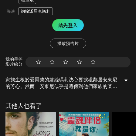
強坦尼
約翰派屈克尚利
導演
請先登入
播放預告片
我的星等
影片給分
家族生根於愛爾蘭的蘿絲瑪莉決心要擄獲鄰居安東尼
的芳心。然而，安東尼似乎是遺傳到他們家族的某種
魔咒，完全沒有注意到這位美麗的仰慕者。於此同
時，安東尼的父親東尼，計畫要將他的農場賣給住在
其他人也看了
紐約的富商外甥，多金又帥氣的紐約客突然吹皺這片
愛爾蘭農郡的一池春水……。
6.1