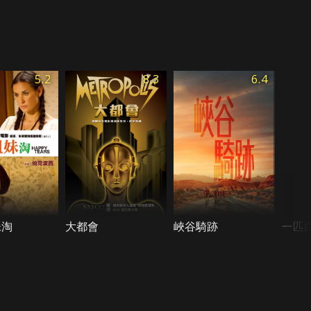
5.2
8.3
6.4
妹淘
大都會
峽谷騎跡
一匹