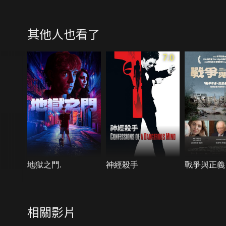
其他人也看了
7.0
地獄之門.
神經殺手
戰爭與正義
相關影片