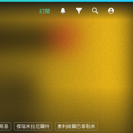
訂閱
斯基
傑瑞米拉厄爾特
奧利維爾巴泰勒米