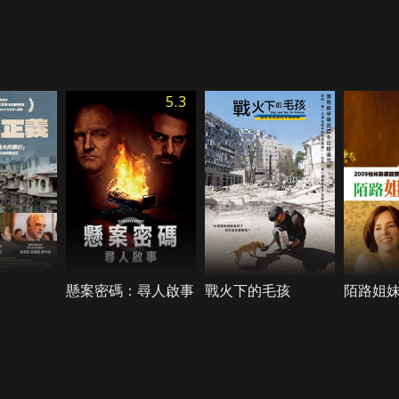
5.3
懸案密碼：尋人啟事
戰火下的毛孩
陌路姐