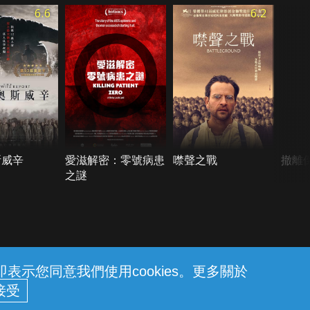
6.6
6.2
斯威辛
愛滋解密：零號病患
噤聲之戰
撤離倒
之謎
示您同意我們使用cookies。更多關於