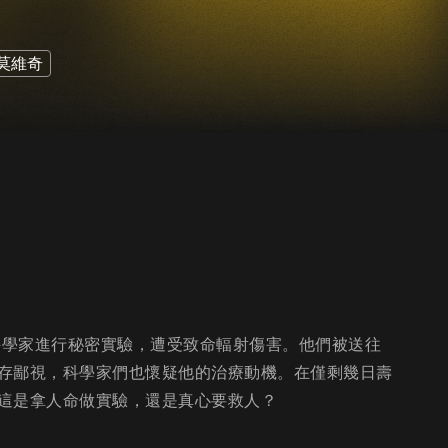
莫維奇
科學家進行秘密實驗，遭受致命輻射傷害。他們被送往
存鄙視，科學家們也懷疑他的治療動機。在僅剩幾日壽
這是拿人命做實驗，還是真心要救人？