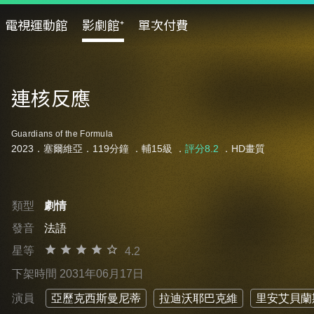
電視運動館
影劇館⁺
單次付費
連核反應
Guardians of the Formula
2023．塞爾維亞．119分鐘 ．
輔15級
．
評分8.2
．HD畫質
類型
劇情
發音
法語
星等
4.2
下架時間 2031年06月17日
演員
亞歷克西斯曼尼蒂
拉迪沃耶巴克維
里安艾貝蘭