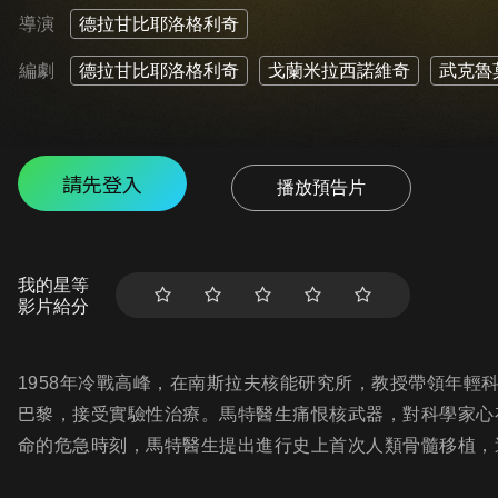
導演
德拉甘比耶洛格利奇
編劇
德拉甘比耶洛格利奇
戈蘭米拉西諾維奇
武克魯
請先登入
播放預告片
我的星等
影片給分
1958年冷戰高峰，在南斯拉夫核能研究所，教授帶領年輕
巴黎，接受實驗性治療。馬特醫生痛恨核武器，對科學家心
命的危急時刻，馬特醫生提出進行史上首次人類骨髓移植，