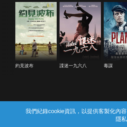
6.5
約見波布
諜迷一九六八
毒謀
{{notifyMsg}}
我們紀錄cookie資訊，以提供客製化
隱私