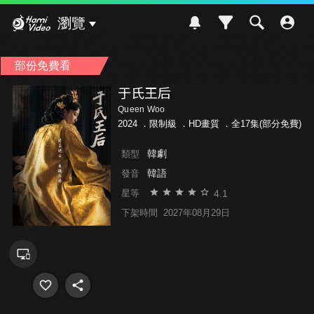
Hami Video
瀏覽
部份免費看
于氏王后
Queen Woo
2024 ．
限制級
．HD畫質 ．全17集(部分免費)
韓劇
類型
韓語
發音
4.1
星等
下架時間
2027年08月29日