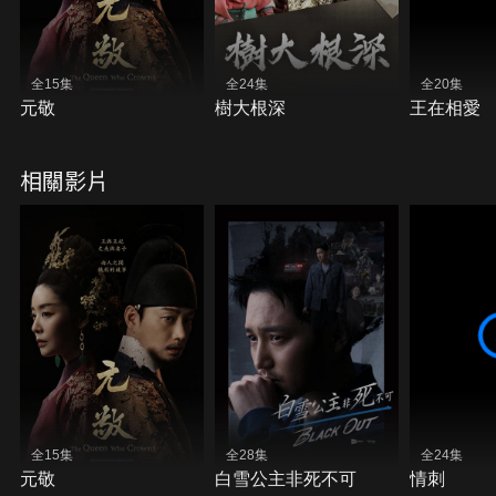
全15集
全24集
全20集
元敬
樹大根深
王在相愛
相關影片
全15集
全28集
全24集
元敬
白雪公主非死不可
情刺