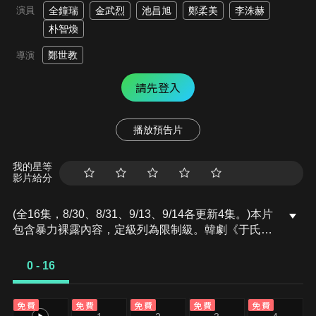
演員
全鐘瑞
金武烈
池昌旭
鄭柔美
李洙赫
朴智煥
鄭世教
導演
請先登入
播放預告片
我的星等
影片給分
(全16集，8/30、8/31、9/13、9/14各更新4集。)本片
包含暴力裸露內容，定級列為限制級。韓劇《于氏王
后》講述因君王突然死亡而覬覦王位的王子和想掌權
五個部落的目標于氏王后，在24小時內為建立新君王
0 - 16
而孤軍奮戰的故事。韓劇《于氏王后》由《紙房子：
韓國篇》全鐘瑞、《歡迎回到三達里》池昌旭、《不
免費
免費
免費
免費
免費
可能的婚禮》李洙赫、《絕世網紅》鄭柔美、