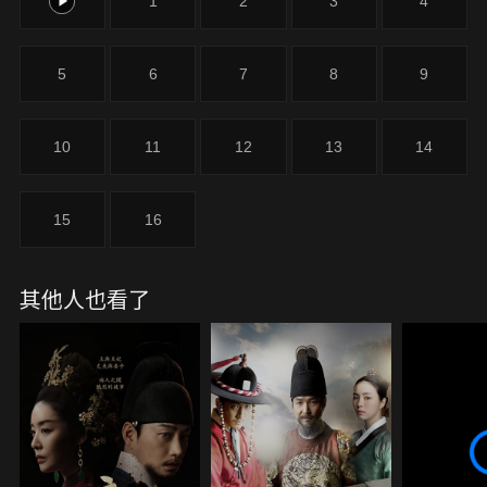
0
1
2
3
4
《Sweet Home 2》金武烈、《犯罪都市》朴智煥主
演，並由《名偵探奶奶》的鄭世教導演執導、《尚衣
院》的李炳學編劇執筆，線上看由Hami Video、中華
5
6
7
8
9
電信MOD獨家播出。
10
11
12
13
14
15
16
其他人也看了