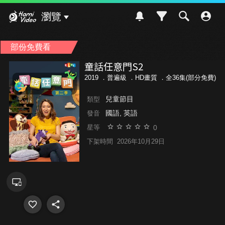
Hami Video
瀏覽
部份免費看
童話任意門S2
2019 ．
普遍級
．HD畫質 ．全36集(部分免費)
兒童節目
類型
國語, 英語
發音
0
星等
下架時間
2026年10月29日