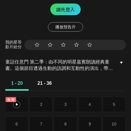
請先登入
播放預告片
我的星等
影片給分
童話任意門 第二季：由不同的明星嘉賓朗讀經典童
書。這個節目透過生動的語調和互動性的演出，帶領
觀眾進入豐富的故事世界。每集都是一場啟發、教育
和娛樂兼具的文學冒險，成為家庭中共享的特別時
1 - 20
21 - 36
刻。
免費
1
2
3
4
5
6
7
8
9
10