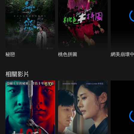
秘戀
桃色拼圖
網美崩壞
相關影片
6.0