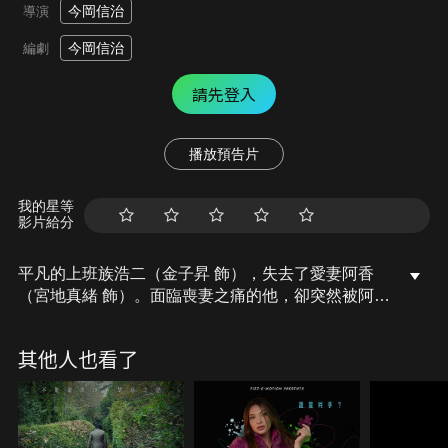
今岡信治
導演
今岡信治
編劇
請先登入
播放預告片
我的星等
影片給分
平凡的上班族浩二（金子昇 飾），失去了愛妻阿香
（宮地真緒 飾）。面臨喪妻之痛的他，卻突然被阿香
的醫生告知，妻子有孕三個月，讓浩二震驚不已。因
為兩人已經很久沒有行房，妻子腹中的孩子肯定不是
其他人也看了
他的。面對妻子的背叛，浩二陷入了焦躁中。到底這
孩子是誰的？浩二根據阿香在家計簿裡寫下的心情文
字，想要找出妻子帶入墳墓的真相……