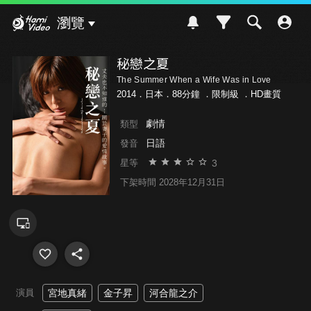
Hami Video
瀏覽
秘戀之夏
The Summer When a Wife Was in Love
2014．日本．88分鐘 ．
限制級
．HD畫質
劇情
類型
日語
發音
3
星等
下架時間 2028年12月31日
演員
宮地真緒
金子昇
河合龍之介