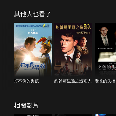
其他人也看了
6.1
7.2
打不倒的男孩
約翰葛里遜之造雨人
老爸的失控
相關影片