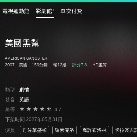
電視運動館
影劇館⁺
單次付費
美國黑幫
AMERICAN GANGSTER
2007．美國．156分鐘 ．
輔12級
．
評分7.8
．HD畫質
類型
劇情
發音
英語
星等
4.7
下架時間 2027年05月31日
演員
丹佐華盛頓
羅素克洛
喬許布洛林
卡拉裘吉