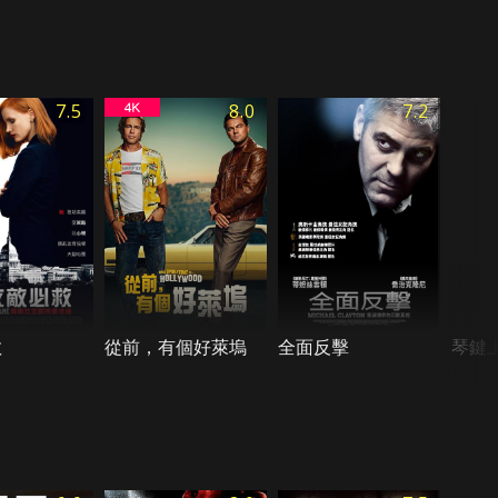
7.5
8.0
7.2
救
從前，有個好萊塢
全面反擊
琴鍵