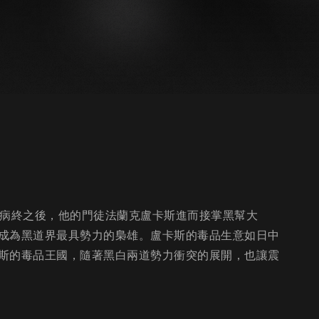
森病終之後，他的門徒法蘭克盧卡斯進而接掌黑幫大
成為黑道界最具勢力的梟雄。盧卡斯的毒品生意如日中
斯的毒品王國，隨著黑白兩道勢力衝突的展開，也讓震