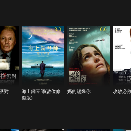
8.0
6.6
派對
海上鋼琴師(數位修
媽的踹爆你
攻敵必
復版)