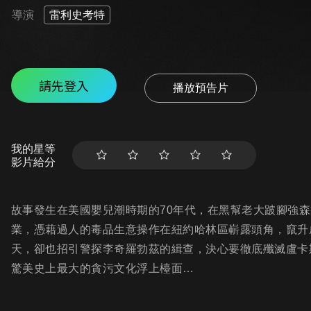
導演
雷利史考特
請先登入
播放預告片
我的星等
影片給分
故事發生在美國嬰兒潮時期的70年代，在黑幫老大跛腳強
業，憑藉過人的毒品生意操作在紐約哈林區嶄露頭角，竄升
天，卻也招引警探李奇羅勃茲的緝查，決心要徹底殲滅盧卡
驚美史上最大的貪污文化浮上檯面…