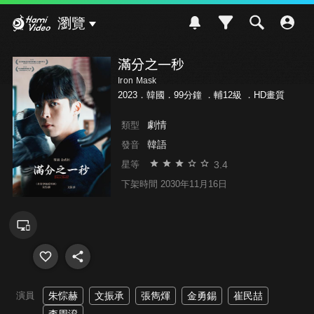
Hami Video
瀏覽
滿分之一秒
Iron Mask
2023．韓國．99分鐘 ．
輔12級
．HD畫質
劇情
類型
韓語
發音
3.4
星等
下架時間 2030年11月16日
演員
朱悰赫
文振承
張雋煇
金勇錫
崔民喆