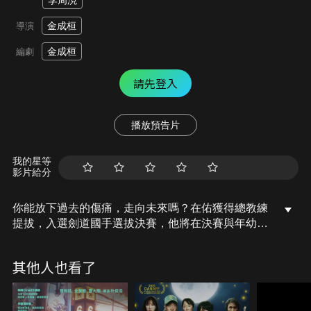
李周渷
金成桓
導演
金成桓
編劇
請先登入
播放預告片
我的星等
影片給分
你能放下過去的傷痛，走向未來嗎？在佑獲得總教練
提拔，入選劍道國手選拔決賽，他將在決賽與年幼時
殺害他哥哥的泰束對決，然而泰束勢不可當，看到泰
束毫髮無傷，自己又無法打敗他時，在佑很不服氣，
其他人也看了
隨著訓練來到尾聲，在佑情緒變得越發暴躁，累積在
心中的憤怒開始逐漸爆發…