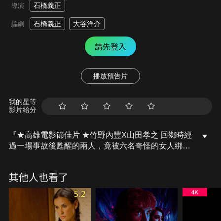
石橋義正
導演
石橋義正
大谷洋介
編劇
請先登入
播放預告片
我的星等
影片給分
『★高雄電影節佳片 ★竹野內豐X山田孝之 回鄉時經
過一場事故後甦醒的兩人，竟被六名奇怪的女人綁架
擺弄』性格截然不同的萱島和宇和島在山路途中發生
車禍，兩人甦醒後發現身處在古宅，並被六名美麗的
其他人也看了
神秘女子囚禁，萱島被她們的美色迷倒，任由她們擺
佈，宇和島則受到其中一名女人的魅惑而踏入禁地，
5.2
這六個女人分別是鯰魚、蝮蛇、貓頭鷹、睡鼠、蜜
蜂、植物偽裝成人類的化身，她們到底想從這兩個男