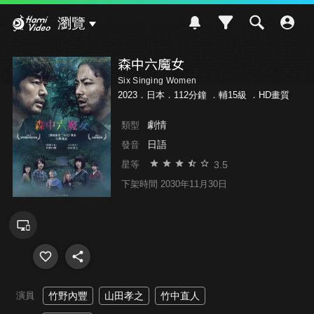
Hami Video
瀏覽
森中六魔女
Six Singing Women
2023．日本．112分鐘 ．
輔15級
．HD畫質
劇情
類型
日語
發音
3.5
星等
下架時間 2030年11月30日
演員
竹野內豐
山田孝之
竹中直人