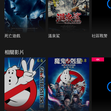
死亡遊戲
溫泉鯊
社區戰警
相關影片
6.6
6.8