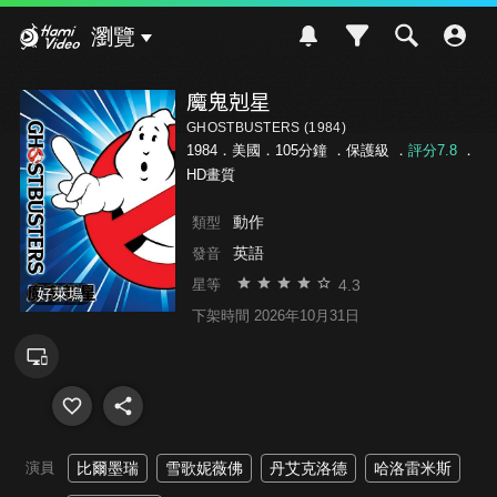
Hami Video
瀏覽
魔鬼剋星
GHOSTBUSTERS (1984)
1984．美國．105分鐘 ．
保護級
．
評分7.8
．
HD畫質
動作
類型
英語
發音
4.3
星等
好萊塢
下架時間 2026年10月31日
演員
比爾墨瑞
雪歌妮薇佛
丹艾克洛德
哈洛雷米斯