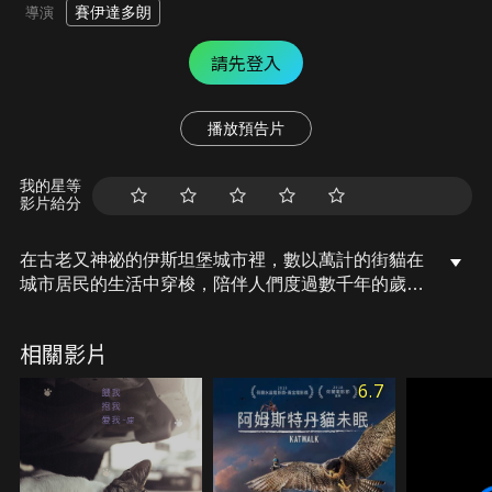
賽伊達多朗
導演
請先登入
播放預告片
我的星等
影片給分
在古老又神祕的伊斯坦堡城市裡，數以萬計的街貓在
城市居民的生活中穿梭，陪伴人們度過數千年的歲
月，牠們的存在成為伊斯坦堡不可或缺的象徵。不受
豢養的伊斯坦堡街貓們雖非家貓卻也不是野貓，牠們
相關影片
挑選自己喜愛的人類並且寵幸他們。在這裡，貓咪就
像是一面反映了人類的生活樣貌的明鏡。在《愛貓之
6.7
城》這部魅力十足的紀錄片中，有位受訪居民是這麼
說的：「沒有貓，伊斯坦堡就失去了一部分的靈
魂。」電影鎖定其中七隻伊斯坦堡街貓，截然不同的
牠們有著不同的個性，也帶出了城市居民的七種生活