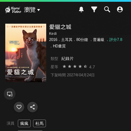
Hami Video
瀏覽
愛貓之城
Kedi
2016．土耳其．80分鐘 ．
普遍級
．
評分7.8
．HD畫質
紀錄片
類型
4.7
星等
下架時間 2027年04月24日
演員
瘋瘋
杜馬