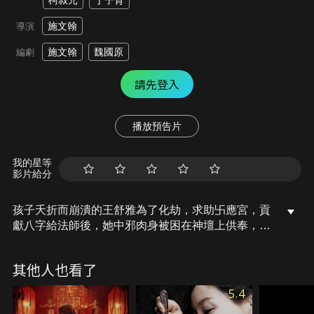
柯叔元
于子育
施文翰
導演
施文翰
魏國原
編劇
請先登入
播放預告片
我的星等
影片給分
孩子夭折而崩潰的王舒雅為了化劫，求助卐應宮，貢
獻八字給法師後，她中邪肉身被困在神壇上供奉，丈
夫為了救回妻子，設計六個學生成為陰廟貢品，其中
一位是宮廟少年阿呆，法會結束後，所有人八字燒成
其他人也看了
灰燼，卻讓卐應宮找到更適合魔神降身的肉身，原以
為可以助人的阿呆，感應到所有人接下來七天會陸續
5.4
遭受死劫。