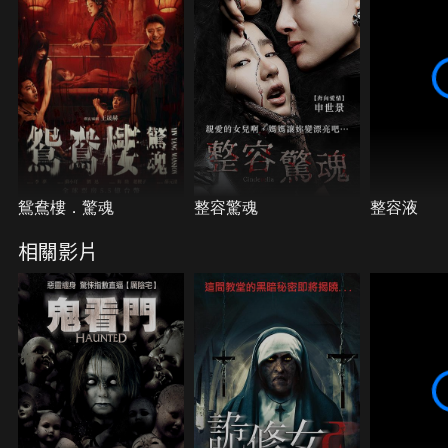
鴛鴦樓．驚魂
整容驚魂
整容液
相關影片