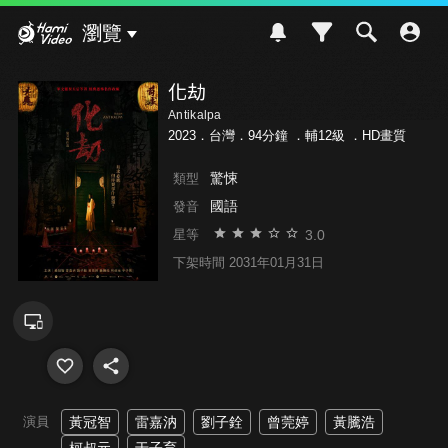
Hami Video
瀏覽
化劫
Antikalpa
2023．台灣．94分鐘 ．
輔12級
．HD畫質
驚悚
類型
國語
發音
3.0
星等
下架時間 2031年01月31日
演員
黃冠智
雷嘉汭
劉子銓
曾莞婷
黃騰浩