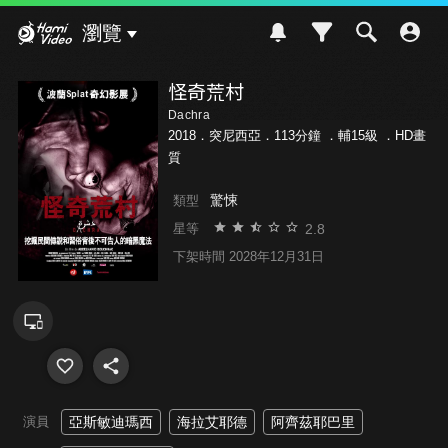
Hami Video
瀏覽
怪奇荒村
Dachra
2018．突尼西亞．113分鐘 ．
輔15級
．HD畫
質
驚悚
類型
2.8
星等
下架時間 2028年12月31日
演員
亞斯敏迪瑪西
海拉艾耶德
阿齊茲耶巴里