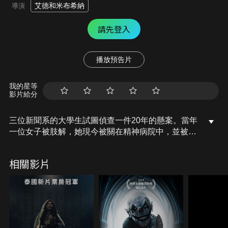
艾德和米布希納
導演
請先登入
播放預告片
我的星等
影片給分
三位新聞系的大學生試圖偵查一件20年的懸案。當年
一位女子被肢解，她現今被關在精神病院中，並被當
地居民懷疑會施展巫術。為了調查實情，三人來到偏
遠的神祕小鎮，鎮上的邪教教會歡迎他們在鎮上留
相關影片
宿，而意外發現小鎮祕密的他們，必須在被殺害前逃
離這裡…