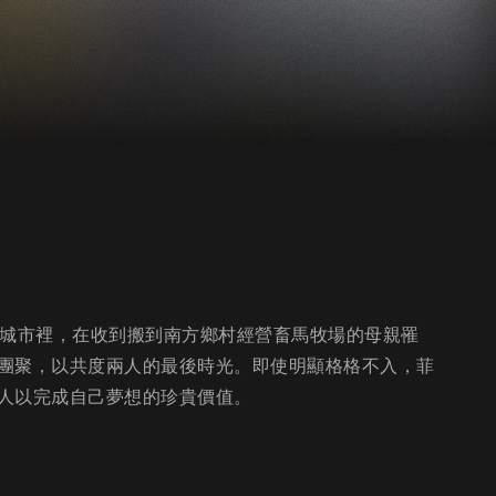
在城市裡，在收到搬到南方鄉村經營畜馬牧場的母親罹
團聚，以共度兩人的最後時光。即使明顯格格不入，菲
人以完成自己夢想的珍貴價值。