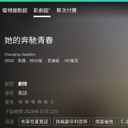
電視運動館
影劇館⁺
單次付費
她的奔馳青春
Changing Saddles
2018．美國．88分鐘 ．
普遍級
．HD畫質
類型
劇情
發音
英語
星等
0
下架時間 2026年10月12日
演員
布萊登夏賓諾
路戴蒙菲利普斯
傑森倫敦
C