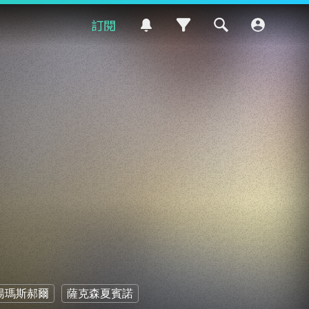
訂閱
.湯瑪斯郝爾
薩克森夏賓諾