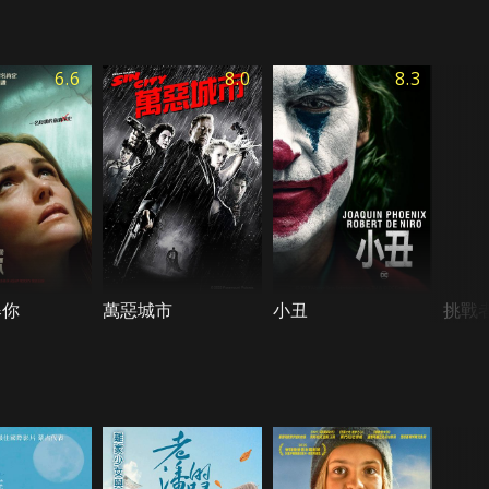
6.6
8.0
8.3
爆你
萬惡城市
小丑
挑戰