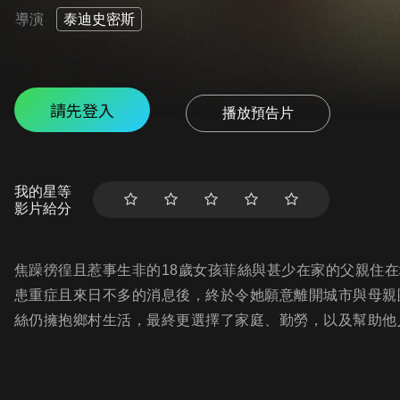
導演
泰迪史密斯
請先登入
播放預告片
我的星等
影片給分
焦躁徬徨且惹事生非的18歲女孩菲絲與甚少在家的父親住
患重症且來日不多的消息後，終於令她願意離開城市與母親
絲仍擁抱鄉村生活，最終更選擇了家庭、勤勞，以及幫助他