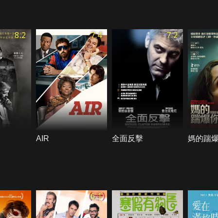
8.2
7.4
7.2
AIR
全面反擊
媽的踹
6.1