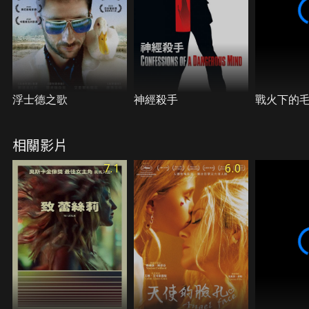
浮士德之歌
神經殺手
戰火下的
相關影片
7.1
6.0