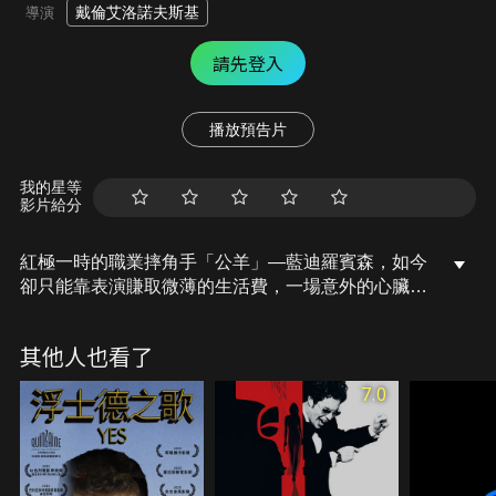
戴倫艾洛諾夫斯基
導演
請先登入
播放預告片
我的星等
影片給分
紅極一時的職業摔角手「公羊」—藍迪羅賓森，如今
卻只能靠表演賺取微薄的生活費，一場意外的心臟病
襲擊，讓藍迪開始重新審視他的人生。他與一名年華
不再的脫衣舞孃墜入情網，並試圖和失聯的女兒重建
其他人也看了
親情。但這都比不上重返職業摔角場更讓他嚮往，他
不畏病魔重新站上舞台，用盡生命的力量完成最後一
7.0
擊…