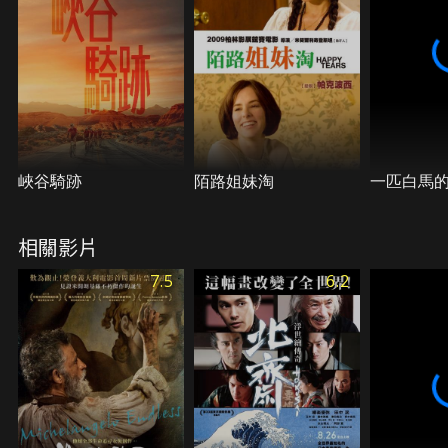
峽谷騎跡
陌路姐妹淘
一匹白馬
相關影片
7.5
6.2