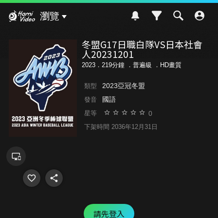
Hami Video
瀏覽
冬盟G17日職白隊VS日本社會
人20231201
2023．219分鐘 ．
普遍級
．HD畫質
2023亞冠冬盟
類型
國語
發音
0
星等
下架時間 2036年12月31日
請先登入