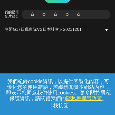
我的星等
影片給分
冬盟G17日職白隊VS日本社會人20231201
我們紀錄cookie資訊，以提供客製化內容，可
{{notifyMsg}}
優化您的使用體驗，若繼續閱覽本網站內容，
常見問題
線上客服
服務條款
隱私權保護
即表示您同意我們使用cookies。更多關於隱私
保護資訊，請閱覽我們的
隱私權保護政策
。
中華電信股份有限公司個人家庭分公司
(統一編號：96979949) © 2026