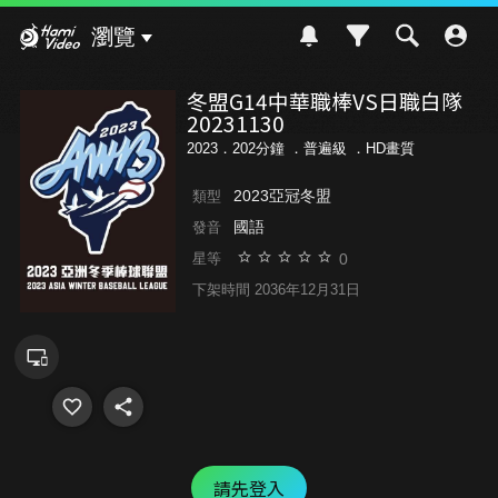
Hami Video
瀏覽
冬盟G14中華職棒VS日職白隊
20231130
2023．202分鐘 ．
普遍級
．HD畫質
2023亞冠冬盟
類型
國語
發音
0
星等
下架時間 2036年12月31日
請先登入