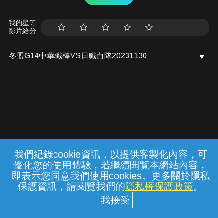
我的星等
影片給分
冬盟G14中華職棒VS日職白隊20231130
我們紀錄cookie資訊，以提供客製化內容，可
{{notifyMsg}}
優化您的使用體驗，若繼續閱覽本網站內容，
水域安全宣導
勿至不明或標示禁止之水域戲
常見問題
線上客服
服務條款
隱私權保護
即表示您同意我們使用cookies。更多關於隱私
水， 遇雷雨、閃電、地震或山區烏雲密布
保護資訊，請閱覽我們的
隱私權保護政策
。
時， 請趕快上岸。內政部消防署關心您
中華電信股份有限公司個人家庭分公司
(統一編號：96979949) © 2026