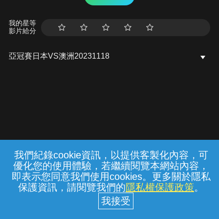
我的星等
影片給分
亞冠賽日本VS澳洲20231118
我們紀錄cookie資訊，以提供客製化內容，可
{{notifyMsg}}
優化您的使用體驗，若繼續閱覽本網站內容，
常見問題
線上客服
服務條款
隱私權保護
即表示您同意我們使用cookies。更多關於隱私
保護資訊，請閱覽我們的
隱私權保護政策
。
中華電信股份有限公司個人家庭分公司
(統一編號：96979949) © 2026