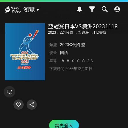
Hami Video
瀏覽
亞冠賽日本VS澳洲20231118
2023．224分鐘 ．
普遍級
．HD畫質
2023亞冠冬盟
類型
國語
發音
2.6
星等
下架時間 2036年12月31日
請先登入