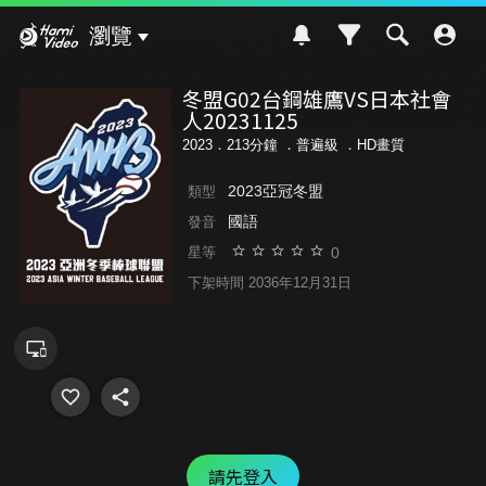
Hami Video
瀏覽
冬盟G02台鋼雄鷹VS日本社會
人20231125
2023．213分鐘 ．
普遍級
．HD畫質
2023亞冠冬盟
類型
國語
發音
0
星等
下架時間 2036年12月31日
請先登入