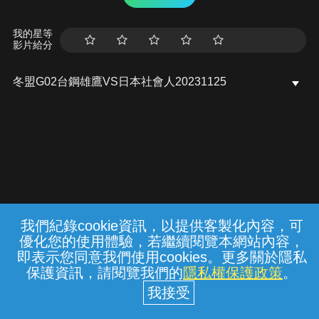
我的星等
影片給分
冬盟G02台鋼雄鷹VS日本社會人20231125
我們紀錄cookie資訊，以提供客製化內容，可
{{notifyMsg}}
優化您的使用體驗，若繼續閱覽本網站內容，
常見問題
線上客服
服務條款
隱私權保護
即表示您同意我們使用cookies。更多關於隱私
保護資訊，請閱覽我們的
隱私權保護政策
。
中華電信股份有限公司個人家庭分公司
(統一編號：96979949) © 2026